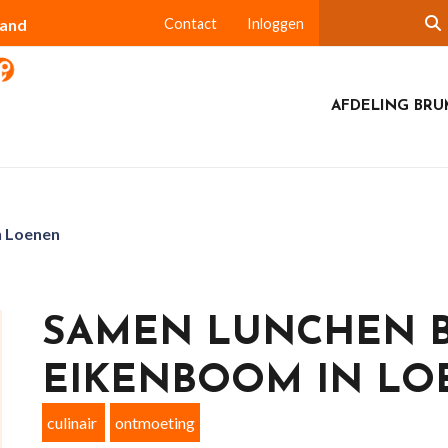
land
Contact
Inloggen
AFDELING BR
n Loenen
SAMEN LUNCHEN B
EIKENBOOM IN L
culinair
ontmoeting