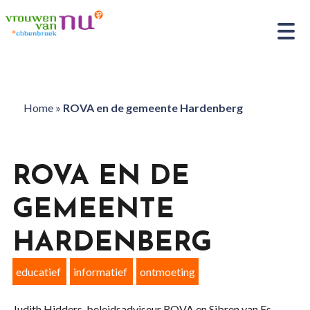
Home
»
ROVA en de gemeente Hardenberg
ROVA EN DE
GEMEENTE
HARDENBERG
educatief
informatief
ontmoeting
Judith Hidders, beleidsadviseur ROVA en Sibren van Es,