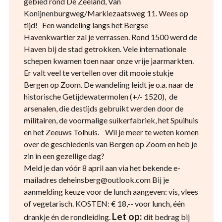
gebied rond De Zeeland, Van
Konijnenburgweg/Markiezaatsweg 11. Wees op
tijd! Een wandeling langs het Bergse
Havenkwartier zal je verrassen. Rond 1500 werd de
Haven bij de stad getrokken. Vele internationale
schepen kwamen toen naar onze vrije jaarmarkten.
Er valt veel te vertellen over dit mooie stukje
Bergen op Zoom. De wandeling leidt je o.a. naar de
historische Getijdewatermolen (+/- 1520), de
arsenalen, die destijds gebruikt werden door de
militairen, de voormalige suikerfabriek, het Spuihuis
en het Zeeuws Tolhuis. Wil je meer te weten komen
over de geschiedenis van Bergen op Zoom en heb je
zin in een gezellige dag?
Meld je dan vóór 8 april aan via het bekende e-
mailadres deheinsberg@outlook.com Bij je
aanmelding keuze voor de lunch aangeven: vis, vlees
of vegetarisch. KOSTEN: € 18,-- voor lunch, één
Let op:
drankje én de rondleiding.
dit bedrag bij