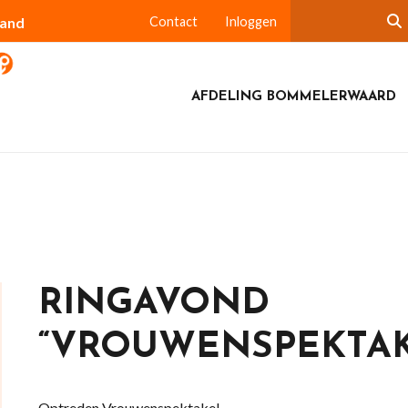
land
Contact
Inloggen
AFDELING BOMMELERWAARD
RINGAVOND
“VROUWENSPEKTAK
Optreden Vrouwenspektakel