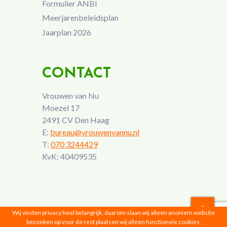
Formulier ANBI
Meerjarenbeleidsplan
Jaarplan 2026
CONTACT
Vrouwen van Nu
Moezel 17
2491 CV Den Haag
E:
bureau@vrouwenvannu.nl
T:
070 3244429
KvK: 40409535
Wij vinden privacy heel belangrijk, daarom slaan wij alleen anoniem website
bezoeken op voor de rest plaatsen wij alleen functionele cookies,
Vrouwen van Nu © 2026 |
Privacyverklaring