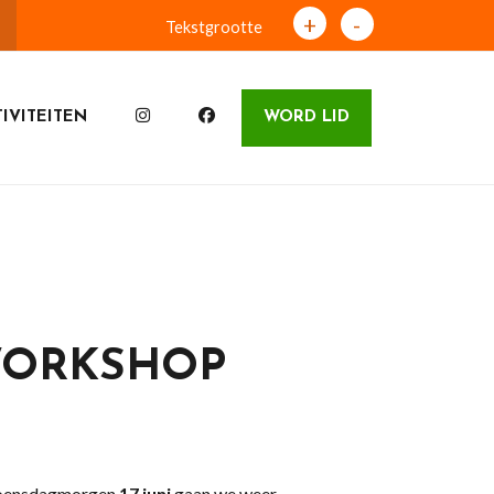
+
-
Tekstgrootte
IVITEITEN
WORD LID
WORKSHOP
ensdagmorgen
17 juni
gaan we weer