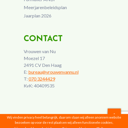
Meerjarenbeleidsplan
Jaarplan 2026
CONTACT
Vrouwen van Nu
Moezel 17
2491 CV Den Haag
E:
bureau@vrouwenvannu.nl
T:
070 3244429
KvK: 40409535
Wij vinden privacy heel belangrijk, daarom slaan wij alleen anoniem website
bezoeken op voor de rest plaatsen wij alleen functionele cookies,
Vrouwen van Nu © 2026 |
Privacyverklaring