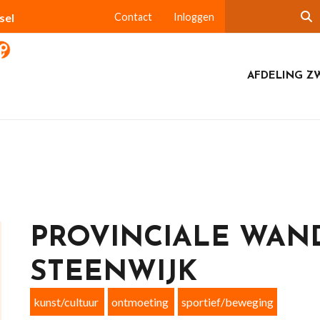
sel
Contact
Inloggen
AFDELING Z
PROVINCIALE WAN
STEENWIJK
kunst/cultuur
ontmoeting
sportief/beweging