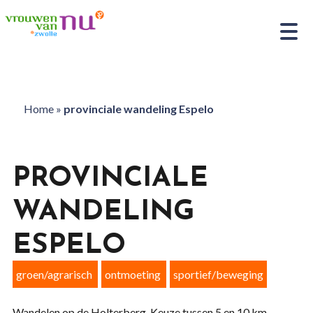
Home
»
provinciale wandeling Espelo
PROVINCIALE
WANDELING
ESPELO
groen/agrarisch
ontmoeting
sportief/beweging
Wandelen op de Holterberg. Keuze tussen 5 en 10 km.