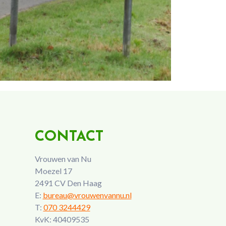
CONTACT
Vrouwen van Nu
Moezel 17
2491 CV Den Haag
E:
bureau@vrouwenvannu.nl
T:
070 3244429
KvK: 40409535