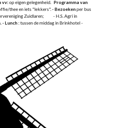
n vv:
op eigen gelegenheid.
Programma van
ffie/thee en iets "lekkers".
- Bezoeken
per bus
reniging Zuidlaren; - H.S. Agri in
.
- Lunch
: tussen de middag in Brinkhotel -