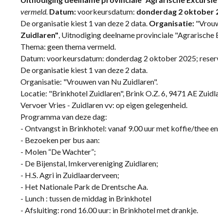
vermeld.
Datum:
voorkeursdatum:
donderdag 2 oktober 
De organisatie kiest 1 van deze 2 data.
Organisatie:
"Vrouw
Zuidlaren"
, Uitnodiging deelname provinciale "Agrarische E
Thema: geen thema vermeld.
Datum: voorkeursdatum: donderdag 2 oktober 2025; rese
De organisatie kiest 1 van deze 2 data.
Organisatie: "Vrouwen van Nu Zuidlaren".
Locatie: "Brinkhotel Zuidlaren", Brink O.Z. 6, 9471 AE Zuidl
Vervoer Vries - Zuidlaren vv: op eigen gelegenheid.
Programma van deze dag:
- Ontvangst in Brinkhotel: vanaf 9.00 uur met koffie/thee en 
- Bezoeken per bus aan:
- Molen “De Wachter”;
- De Bijenstal, Imkervereniging Zuidlaren;
- H.S. Agri in Zuidlaarderveen;
- Het Nationale Park de Drentsche Aa.
- Lunch : tussen de middag in Brinkhotel
- Afsluiting: rond 16.00 uur: in Brinkhotel met drankje.