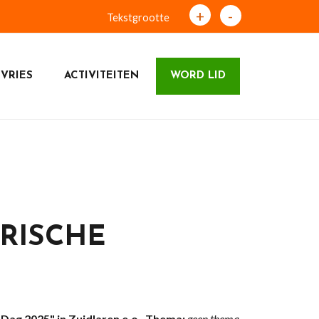
+
-
Tekstgrootte
VRIES
ACTIVITEITEN
WORD LID
RISCHE
Dag 2025" in Zuidlaren e.o.
Thema:
geen thema