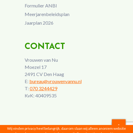
Formulier ANBI
Meerjarenbeleidsplan
Jaarplan 2026
CONTACT
Vrouwen van Nu
Moezel 17
2491 CV Den Haag
E:
bureau@vrouwenvannu.nl
T:
070 3244429
KvK: 40409535
Wij vinden privacy heel belangrijk, daarom slaan wij alleen anoniem website