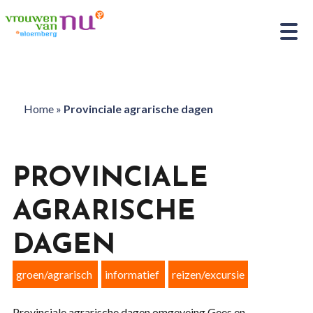
Home
»
Provinciale agrarische dagen
PROVINCIALE
AGRARISCHE
DAGEN
groen/agrarisch
informatief
reizen/excursie
Provinciale agrarische dagen omgeveing Gees en