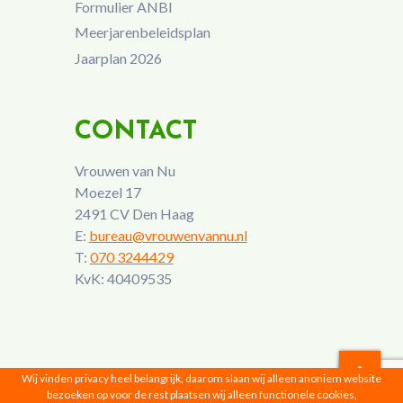
Formulier ANBI
Meerjarenbeleidsplan
Jaarplan 2026
CONTACT
Vrouwen van Nu
Moezel 17
2491 CV Den Haag
E:
bureau@vrouwenvannu.nl
T:
070 3244429
KvK: 40409535
Wij vinden privacy heel belangrijk, daarom slaan wij alleen anoniem website
bezoeken op voor de rest plaatsen wij alleen functionele cookies,
Vrouwen van Nu © 2026 |
Privacyverklaring