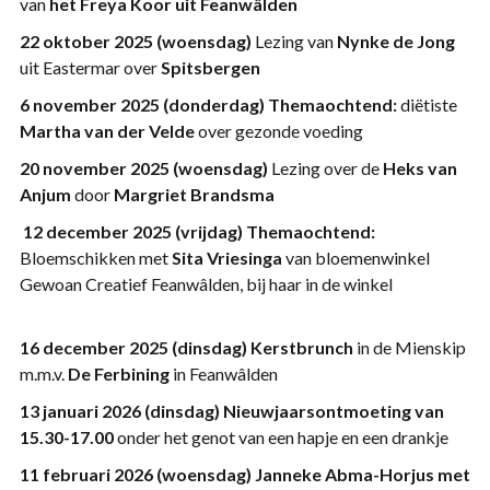
van
het Freya Koor uit Feanwâlden
22 oktober 2025 (woensdag)
Lezing van
Nynke de Jong
uit Eastermar over
Spitsbergen
6 november 2025 (donderdag)
Themaochtend:
diëtiste
Martha van der Velde
over gezonde voeding
20 november 2025 (woensdag)
Lezing over de
Heks van
Anjum
door
Margriet Brandsma
12 december 2025 (vrijdag)
Themaochtend:
Bloemschikken met
Sita Vriesinga
van bloemenwinkel
Gewoan Creatief Feanwâlden, bij haar in de winkel
16 december 2025 (dinsdag)
Kerstbrunch
in de Mienskip
m.m.v.
De Ferbining
in Feanwâlden
13 januari 2026 (dinsdag)
Nieuwjaarsontmoeting van
15.30-17.00
onder het genot van een hapje en een drankje
11 februari 2026 (woensdag)
Janneke Abma-Horjus met