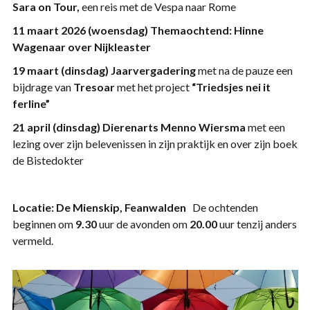
Sara on Tour,
een reis met de Vespa naar Rome
11
maart 2026 (woensdag)
Themaochtend: Hinne
Wagenaar over Nijkleaster
19 maart (dinsdag)
Jaarvergadering
met na de pauze een
bijdrage van
Tresoar
met het project
“Triedsjes nei it
ferline”
21 april (dinsdag)
Dierenarts
Menno Wiersma
met een
lezing over zijn belevenissen in zijn praktijk en over zijn boek
de Bistedokter
Locatie: De Mienskip, Feanwalden
De ochtenden
beginnen om
9.30
uur de avonden om
20.00
uur tenzij anders
vermeld.