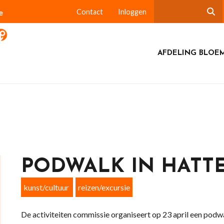
e
Contact
Inloggen
AFDELING BLOE
PODWALK IN HATT
kunst/cultuur
reizen/excursie
De activiteiten commissie organiseert op 23 april een podw