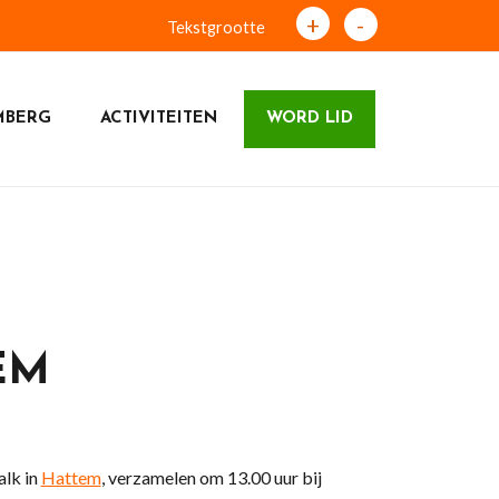
+
-
Tekstgrootte
MBERG
ACTIVITEITEN
WORD LID
EM
alk in
Hattem
, verzamelen om 13.00 uur bij