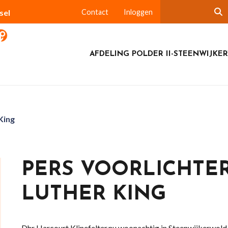
sel
Contact
Inloggen
AFDELING POLDER II-STEENWIJKE
King
PERS VOORLICHTE
LUTHER KING
Dhr Harcourt Klinefelter,nu woonachtig in Steenwijkerwold,