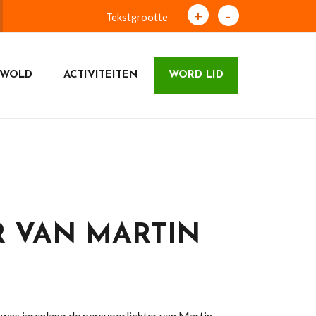
+
-
Tekstgrootte
RWOLD
ACTIVITEITEN
WORD LID
R VAN MARTIN
was jarenlang de persvoorlichter van Martin