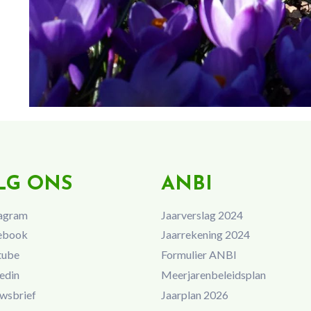
LG ONS
ANBI
agram
Jaarverslag 2024
ebook
Jaarrekening 2024
tube
Formulier ANBI
edin
Meerjarenbeleidsplan
wsbrief
Jaarplan 2026