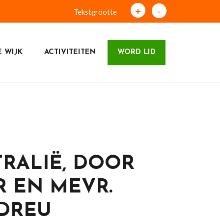
+
-
Tekstgrootte
 WIJK
ACTIVITEITEN
WORD LID
RALIË, DOOR
 EN MEVR.
 DREU