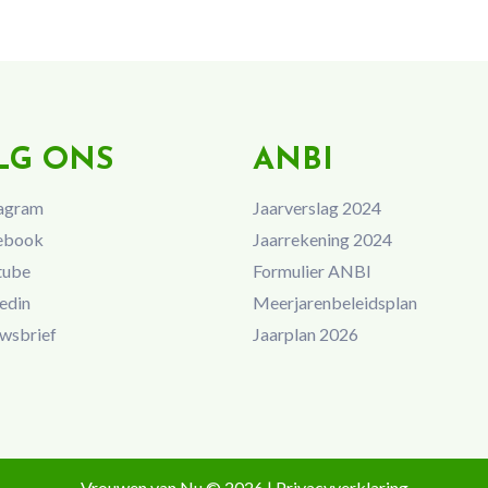
LG ONS
ANBI
agram
Jaarverslag 2024
ebook
Jaarrekening 2024
tube
Formulier ANBI
edin
Meerjarenbeleidsplan
wsbrief
Jaarplan 2026
Vrouwen van Nu © 2026 |
Privacyverklaring