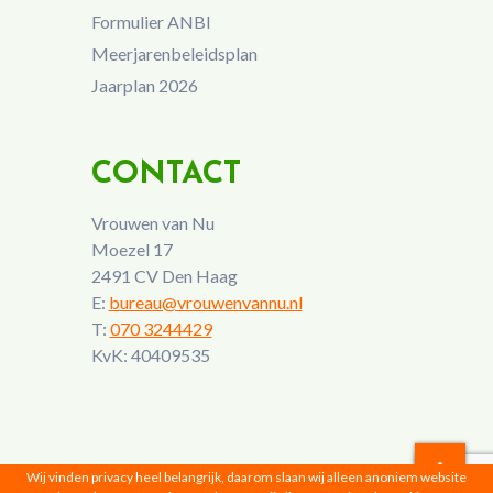
Formulier ANBI
Meerjarenbeleidsplan
Jaarplan 2026
CONTACT
Vrouwen van Nu
Moezel 17
2491 CV Den Haag
E:
bureau@vrouwenvannu.nl
T:
070 3244429
KvK: 40409535
Wij vinden privacy heel belangrijk, daarom slaan wij alleen anoniem website