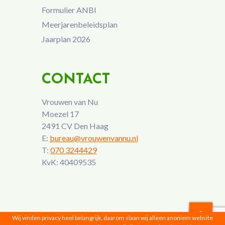
Formulier ANBI
Meerjarenbeleidsplan
Jaarplan 2026
CONTACT
Vrouwen van Nu
Moezel 17
2491 CV Den Haag
E:
bureau@vrouwenvannu.nl
T:
070 3244429
KvK: 40409535
Wij vinden privacy heel belangrijk, daarom slaan wij alleen anoniem website