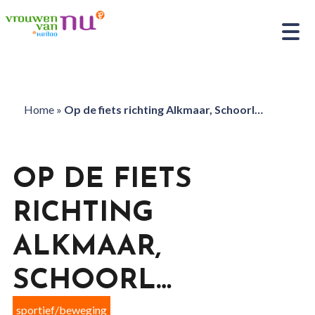
Home
»
Op de fiets richting Alkmaar, Schoorl…
OP DE FIETS
RICHTING
ALKMAAR,
SCHOORL…
sportief/beweging