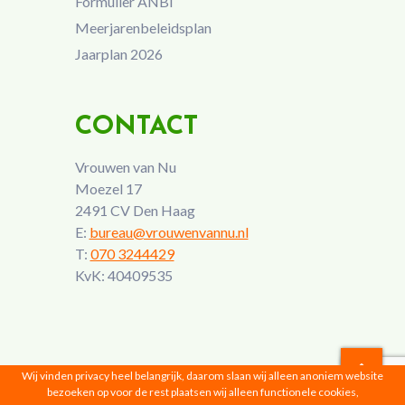
Formulier ANBI
Meerjarenbeleidsplan
Jaarplan 2026
CONTACT
Vrouwen van Nu
Moezel 17
2491 CV Den Haag
E:
bureau@vrouwenvannu.nl
T:
070 3244429
KvK: 40409535
Wij vinden privacy heel belangrijk, daarom slaan wij alleen anoniem website
bezoeken op voor de rest plaatsen wij alleen functionele cookies,
Vrouwen van Nu © 2026 |
Privacyverklaring