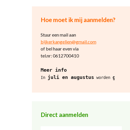
Hoe moet ik mij aanmelden?
Stuur een mail aan
bijkerkangelien@gmail.com
of bel haar even via
tel.nr: 0612700410
Meer info
juli en augustus
geen o
In 
 worden 
Direct aanmelden