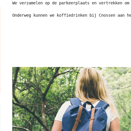
mmetjes
 georganiseerd.