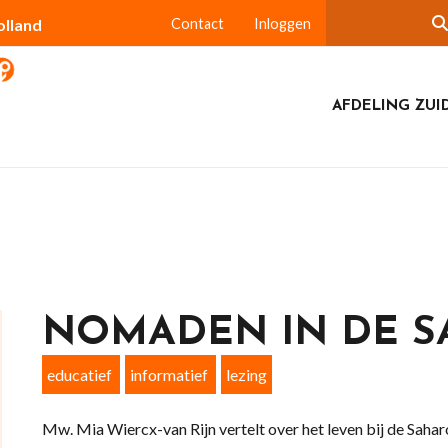
olland
Contact
Inloggen
AFDELING ZUI
NOMADEN IN DE S
educatief
informatief
lezing
Mw. Mia Wiercx-van Rijn vertelt over het leven bij de Saha