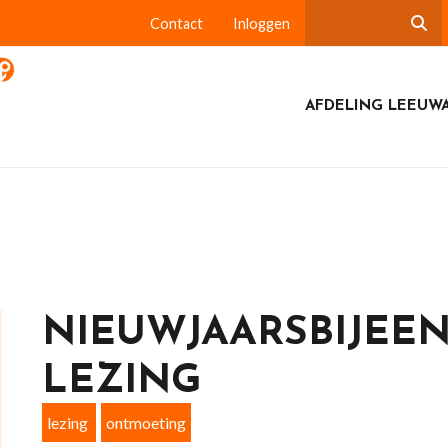
Contact
Inloggen
AFDELING LEEUW
NIEUWJAARSBIJEE
LEZING
lezing
ontmoeting