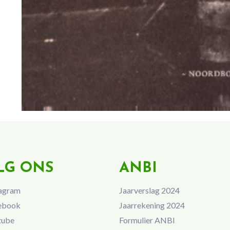
LG ONS
ANBI
agram
Jaarverslag 2024
ebook
Jaarrekening 2024
tube
Formulier ANBI