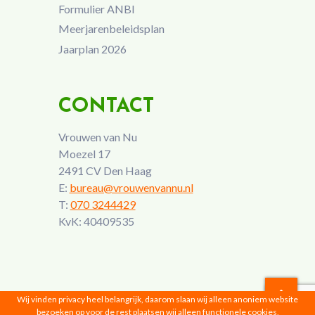
Formulier ANBI
Meerjarenbeleidsplan
Jaarplan 2026
CONTACT
Vrouwen van Nu
Moezel 17
2491 CV Den Haag
E:
bureau@vrouwenvannu.nl
T:
070 3244429
KvK: 40409535
Wij vinden privacy heel belangrijk, daarom slaan wij alleen anoniem website
bezoeken op voor de rest plaatsen wij alleen functionele cookies,