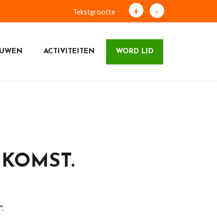
+
-
Tekstgrootte
OUWEN
ACTIVITEITEN
WORD LID
NKOMST.
.