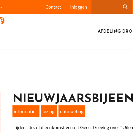
e
Contact
Inloggen
AFDELING DR
NIEUWJAARSBIJEE
informatief
lezing
ontmoeting
Tijdens deze bijeenkomst vertelt Geert Greving over "Uilen"