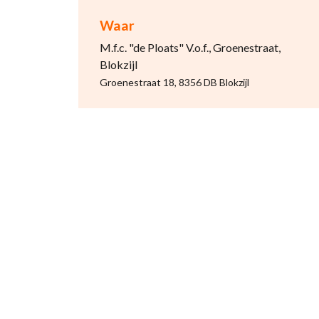
Waar
M.f.c. "de Ploats" V.o.f., Groenestraat,
Blokzijl
Groenestraat 18, 8356 DB Blokzijl