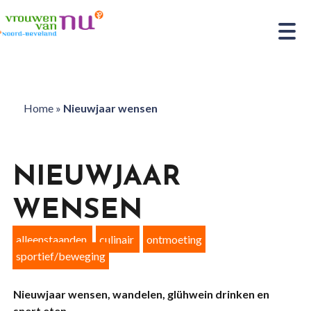
Home
»
Nieuwjaar wensen
NIEUWJAAR
WENSEN
alleenstaanden
culinair
ontmoeting
sportief/beweging
Nieuwjaar wensen, wandelen, glühwein drinken en
snert eten.