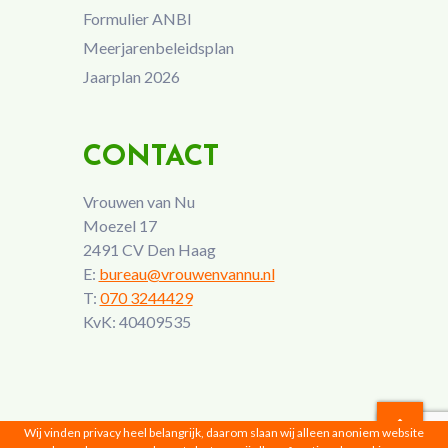
Formulier ANBI
Meerjarenbeleidsplan
Jaarplan 2026
CONTACT
Vrouwen van Nu
Moezel 17
2491 CV Den Haag
E:
bureau@vrouwenvannu.nl
T:
070 3244429
KvK: 40409535
Wij vinden privacy heel belangrijk, daarom slaan wij alleen anoniem website