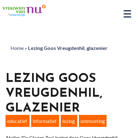
Home
»
Lezing Goos Vreugdenhil, glazenier
LEZING GOOS
VREUGDENHIL,
GLAZENIER
educatief
informatief
lezing
ontmoeting
Atelier 'De Glazen Zee', lezing door Goos Vreugdenhil,