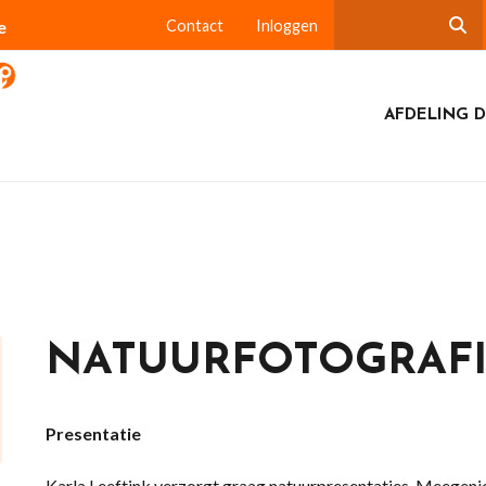
e
Contact
Inloggen
AFDELING D
NATUURFOTOGRAF
Presentatie
Karla Leeftink verzorgt graag natuurpresentaties. Meegeni