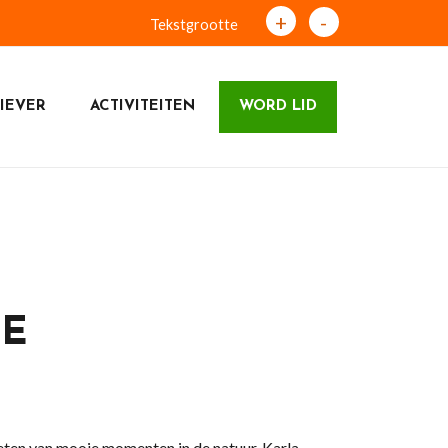
+
-
Tekstgrootte
IEVER
ACTIVITEITEN
WORD LID
IE
eten van mooie momenten in de natuur. Karla