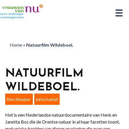
Home
»
Natuurfilm Wildeboel.
NATUURFILM
WILDEBOEL.
film/theater
informatief
Het is een Nederlandse natuurdocumentaire van Henk en
Janetta Bos die de Drentse natuur in al haar facetten toont,
met unieke beelden van dieren en planten die over een