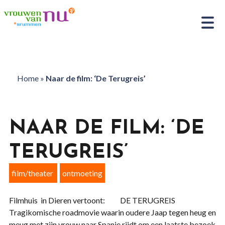
Home
»
Naar de film: ‘De Terugreis’
NAAR DE FILM: ‘DE
TERUGREIS’
film/theater
ontmoeting
Filmhuis in Dieren vertoont: DE TERUGREIS
Tragikomische roadmovie waarin oudere Jaap tegen heug en
meug met zijn vrouw naar Spanje rijdt om een laatste bezoek