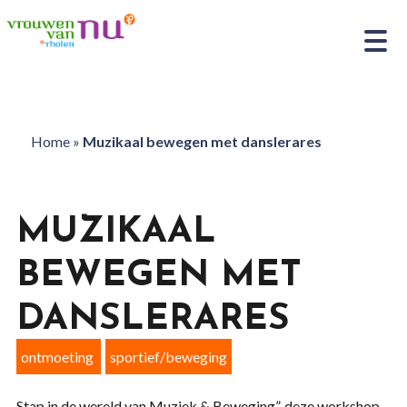
Home
»
Muzikaal bewegen met danslerares
MUZIKAAL
BEWEGEN MET
DANSLERARES
ontmoeting
sportief/beweging
Stap in de wereld van Muziek & Beweging”, deze workshop