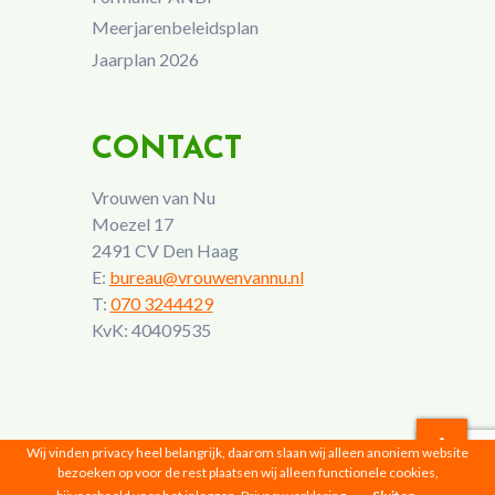
Meerjarenbeleidsplan
Jaarplan 2026
CONTACT
Vrouwen van Nu
Moezel 17
2491 CV Den Haag
E:
bureau@vrouwenvannu.nl
T:
070 3244429
KvK: 40409535
Wij vinden privacy heel belangrijk, daarom slaan wij alleen anoniem website
bezoeken op voor de rest plaatsen wij alleen functionele cookies,
Vrouwen van Nu © 2026 |
Privacyverklaring