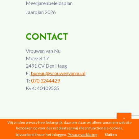
Meerjarenbeleidsplan
Jaarplan 2026
CONTACT
Vrouwen van Nu
Moezel 17
2491 CV Den Haag
E:
bureau@vrouwenvannu.nl
T:
070 3244429
KvK: 40409535
Wij vinden privacy heel belangrijk, daarom slaan wij alleen anoniem website
bezoeken op voor de rest plaatsen wij alleen functionele cookies,
Vrouwen van Nu © 2026 |
Privacyverklaring
bijvoorbeeld voor het inloggen.
Privacy verklaring
Sluiten