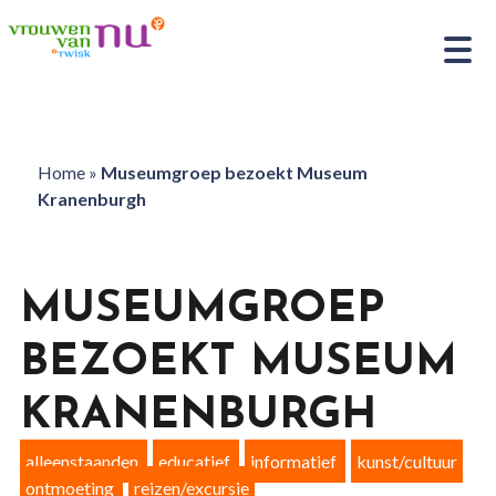
Home
»
Museumgroep bezoekt Museum
Kranenburgh
MUSEUMGROEP
BEZOEKT MUSEUM
KRANENBURGH
alleenstaanden
educatief
informatief
kunst/cultuur
ontmoeting
reizen/excursie