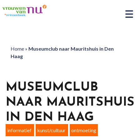
Home
»
Museumclub naar Mauritshuis in Den
Haag
MUSEUMCLUB
NAAR MAURITSHUIS
IN DEN HAAG
informatief
kunst/cultuur
ontmoeting