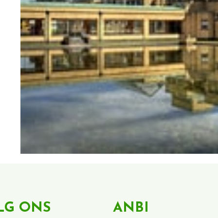
LG ONS
ANBI