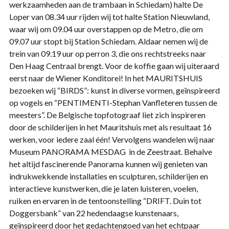
werkzaamheden aan de trambaan in Schiedam) halte De
Loper van 08.34 uur rijden wij tot halte Station Nieuwland,
waar wij om 09.04 uur overstappen op de Metro, die om
09.07 uur stopt bij Station Schiedam. Aldaar nemen wij de
trein van 09.19 uur op perron 3, die ons rechtstreeks naar
Den Haag Centraal brengt. Voor de koffie gaan wij uiteraard
eerst naar de Wiener Konditorei! In het MAURITSHUIS
bezoeken wij “BIRDS”: kunst in diverse vormen, geïnspireerd
op vogels en “PENTIMENTI-Stephan Vanfleteren tussen de
meesters”. De Belgische topfotograaf liet zich inspireren
door de schilderijen in het Mauritshuis met als resultaat 16
werken, voor iedere zaal één! Vervolgens wandelen wij naar
Museum PANORAMA MESDAG in de Zeestraat. Behalve
het altijd fascinerende Panorama kunnen wij genieten van
indrukwekkende installaties en sculpturen, schilderijen en
interactieve kunstwerken, die je laten luisteren, voelen,
ruiken en ervaren in de tentoonstelling “DRIFT. Duin tot
Doggersbank” van 22 hedendaagse kunstenaars,
geïnspireerd door het gedachtengoed van het echtpaar