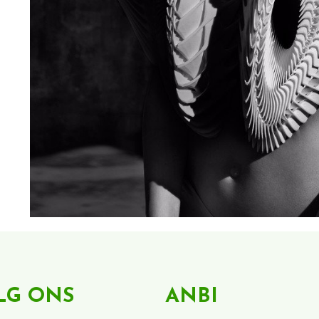
LG ONS
ANBI