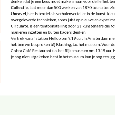
denken dat je een keus moet maken maar voor de liefhebber i
Collectie,
laat meer dan 500 werken van 1870 tot nu toe zie
Unravel
, hier is textiel als verhalenverteller in de kunst, k
overgeleverde technieken, soms juist op nieuwe en experim
Circulate
, is een tentoonstelling door 21 kunstenaars die 
manieren inzetten en buiten kaders denken.
Vertrek vanaf station Heiloo om 9.19 uur. In Amsterdam met
hebben we besproken bij Blushing, t.o. het museum. Voor d
Cobra Café Restaurant t.o. het Rijksmuseum om 13.15 uur. N
je nog niet uitgekeken bent in het museum kun je nog terug