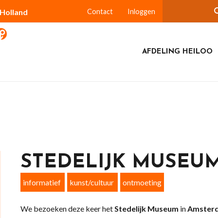
-Holland
Contact
Inloggen
AFDELING HEILOO
STEDELIJK MUSEU
informatief
kunst/cultuur
ontmoeting
We bezoeken deze keer het
Stedelijk Museum
in
Amster