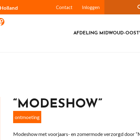
-Holland
Contact
Inloggen
AFDELING MIDWOUD-OOS
“MODESHOW”
ontmoeting
Modeshow met voorjaars- en zomermode verzorgd door “M