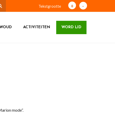
+
-
Tekstgrootte
TWOUD
ACTIVITEITEN
WORD LID
arion mode”.