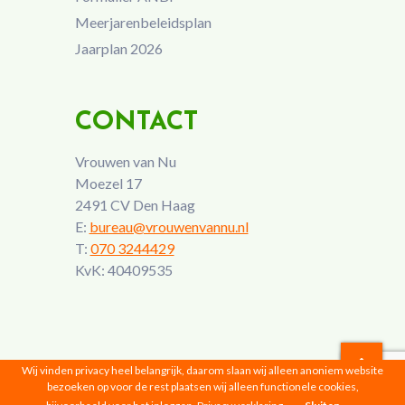
Meerjarenbeleidsplan
Jaarplan 2026
CONTACT
Vrouwen van Nu
Moezel 17
2491 CV Den Haag
E:
bureau@vrouwenvannu.nl
T:
070 3244429
KvK: 40409535
Wij vinden privacy heel belangrijk, daarom slaan wij alleen anoniem website
bezoeken op voor de rest plaatsen wij alleen functionele cookies,
Vrouwen van Nu © 2026 |
Privacyverklaring