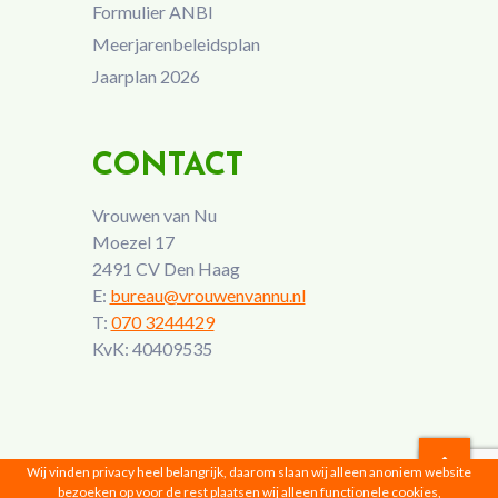
Formulier ANBI
Meerjarenbeleidsplan
Jaarplan 2026
CONTACT
Vrouwen van Nu
Moezel 17
2491 CV Den Haag
E:
bureau@vrouwenvannu.nl
T:
070 3244429
KvK: 40409535
Wij vinden privacy heel belangrijk, daarom slaan wij alleen anoniem website
bezoeken op voor de rest plaatsen wij alleen functionele cookies,