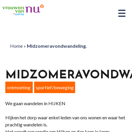
Home
»
Midzomeravondwandeling.
MIDZOMERAVONDWA
ontmoeting
sportief/beweging
We gaan wandelen in HIJKEN
Hijken het dorp waar enkel leden van ons wonen en waar het
prachtig wandelen is.
Het wordt een rondje om Hijken en dan kom je langs