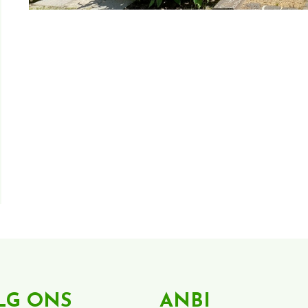
LG ONS
ANBI