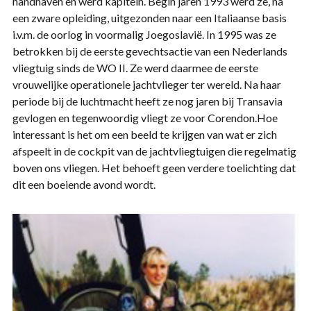
handhaven en werd kapitein. Begin jaren 1993 werd ze, na
een zware opleiding, uitgezonden naar een Italiaanse basis
i.v.m. de oorlog in voormalig Joegoslavië. In 1995 was ze
betrokken bij de eerste gevechtsactie van een Nederlands
vliegtuig sinds de WO II. Ze werd daarmee de eerste
vrouwelijke operationele jachtvlieger ter wereld. Na haar
periode bij de luchtmacht heeft ze nog jaren bij Transavia
gevlogen en tegenwoordig vliegt ze voor Corendon.Hoe
interessant is het om een beeld te krijgen van wat er zich
afspeelt in de cockpit van de jachtvliegtuigen die regelmatig
boven ons vliegen. Het behoeft geen verdere toelichting dat
dit een boeiende avond wordt.