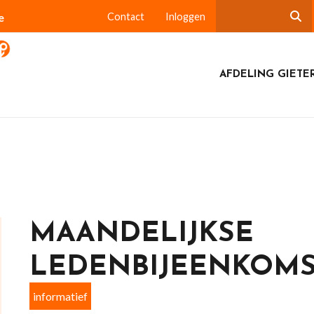
e
Contact
Inloggen
AFDELING GIETE
MAANDELIJKSE
LEDENBIJEENKOM
informatief