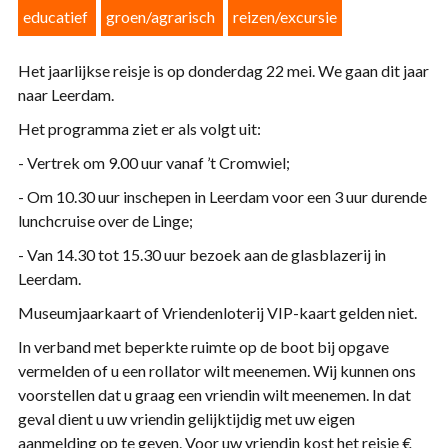
educatief
groen/agrarisch
reizen/excursie
Het jaarlijkse reisje is op donderdag 22 mei. We gaan dit jaar
naar Leerdam.
Het programma ziet er als volgt uit:
- Vertrek om 9.00 uur vanaf ’t Cromwiel;
- Om 10.30 uur inschepen in Leerdam voor een 3 uur durende
lunchcruise over de Linge;
- Van 14.30 tot 15.30 uur bezoek aan de glasblazerij in
Leerdam.
Museumjaarkaart of Vriendenloterij VIP-kaart gelden niet.
In verband met beperkte ruimte op de boot bij opgave
vermelden of u een rollator wilt meenemen. Wij kunnen ons
voorstellen dat u graag een vriendin wilt meenemen. In dat
geval dient u uw vriendin gelijktijdig met uw eigen
aanmelding op te geven. Voor uw vriendin kost het reisje €