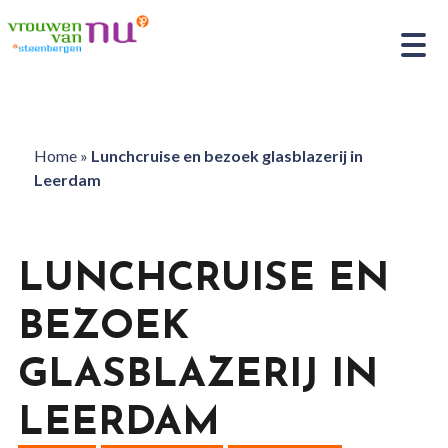
Home
»
Lunchcruise en bezoek glasblazerij in
Leerdam
LUNCHCRUISE EN
BEZOEK
GLASBLAZERIJ IN
LEERDAM