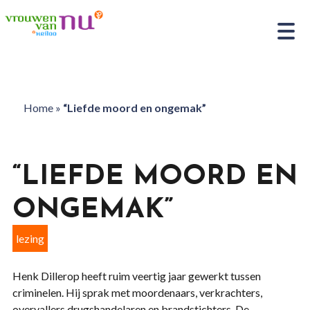
Home
»
“Liefde moord en ongemak”
“LIEFDE MOORD EN
ONGEMAK”
lezing
Henk Dillerop heeft ruim veertig jaar gewerkt tussen
criminelen. Hij sprak met moordenaars, verkrachters,
overvallers drugshandelaren en brandstichters. De