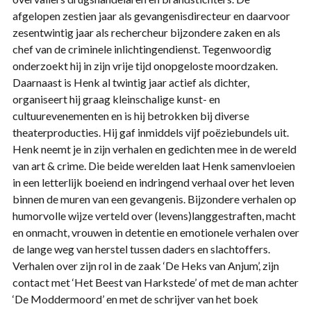
afgelopen zestien jaar als gevangenisdirecteur en daarvoor
zesentwintig jaar als rechercheur bijzondere zaken en als
chef van de criminele inlichtingendienst. Tegenwoordig
onderzoekt hij in zijn vrije tijd onopgeloste moordzaken.
Daarnaast is Henk al twintig jaar actief als dichter,
organiseert hij graag kleinschalige kunst- en
cultuurevenementen en is hij betrokken bij diverse
theaterproducties. Hij gaf inmiddels vijf poëziebundels uit.
Henk neemt je in zijn verhalen en gedichten mee in de wereld
van art & crime. Die beide werelden laat Henk samenvloeien
in een letterlijk boeiend en indringend verhaal over het leven
binnen de muren van een gevangenis. Bijzondere verhalen op
humorvolle wijze verteld over (levens)langgestraften, macht
en onmacht, vrouwen in detentie en emotionele verhalen over
de lange weg van herstel tussen daders en slachtoffers.
Verhalen over zijn rol in de zaak ‘De Heks van Anjum’, zijn
contact met ‘Het Beest van Harkstede’ of met de man achter
‘De Moddermoord’ en met de schrijver van het boek